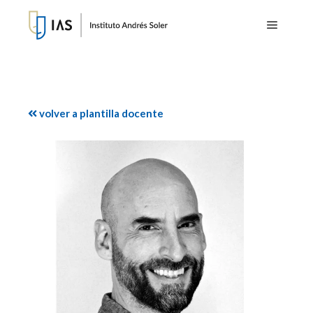
Menú pr
volver a plantilla docente