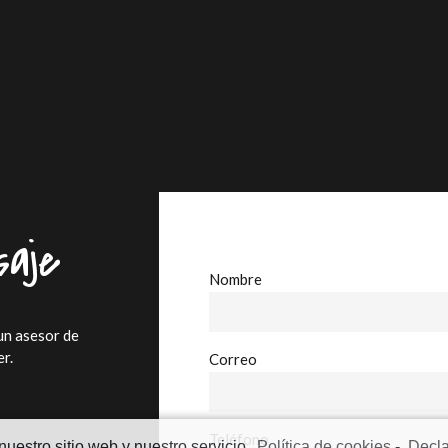
aje
Nombre
un asesor de
r.
Correo
Teléfono
nuestro sitio web y nuestro servicio.
Política de cookies
-
Decla