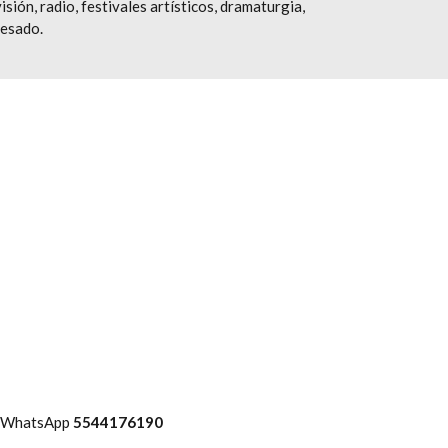
isión, radio, festivales artísticos, dramaturgia,
resado.
l WhatsApp
5544176190