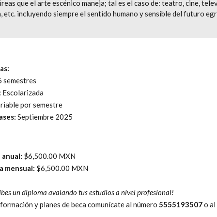
eas que el arte escénico maneja; tal es el caso de: teatro, cine, telev
n, etc. incluyendo siempre el sentido humano y sensible del futuro eg
as:
6 semestres
:
Escolarizada
riable por semestre
lases:
Septiembre 2025
n anual:
$6,500.00 MXN
a mensual:
$6,500.00 MXN
ecibes un diploma avalando tus estudios a nivel profesional!
formación y planes de beca comunícate al número
5555193507
o a