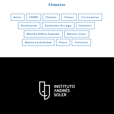
Etiquetas
Actor
CDMX
Charlas
Clases
Coronavirus
Develación
Guillermo Arriaga
Instituto
Martha Ofelia Galindo
Master Class
Nueva normalidad
Placa
Tertulias