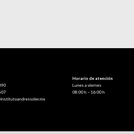
Horario de atención
390
Lunes a viernes
507
08:00 h – 16:00 h
institutoandressoler.mx